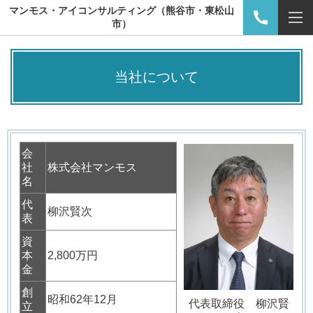
マンモス・アイコンサルティング（熊谷市・東松山
市）
当社について
会
社
株式会社マンモス
名
代
柳沢賢次
表
資
本
2,800万円
金
創
昭和62年12月
代表取締役 柳沢賢
立