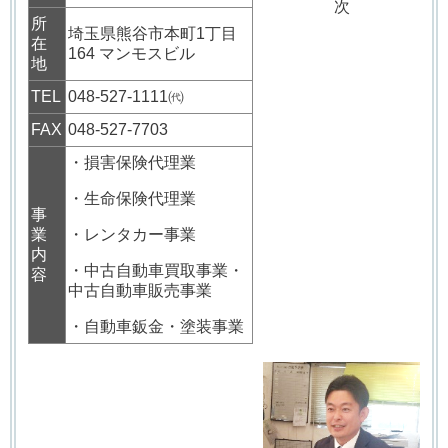
次
所
埼玉県熊谷市本町1丁目
在
164 マンモスビル
地
TEL
048-527-1111㈹
FAX
048-527-7703
・損害保険代理業
・生命保険代理業
事
業
・レンタカー事業
内
・中古自動車買取事業・
容
中古自動車販売事業
・自動車鈑金・塗装事業